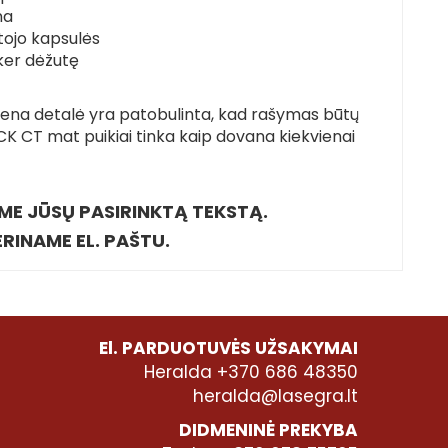
na
ojo kapsulės
rker dėžutę
viena detalė yra patobulinta, kad rašymas būtų
CK CT mat puikiai tinka kaip dovana kiekvienai
E JŪSŲ PASIRINKTĄ TEKSTĄ.
RINAME EL. PAŠTU.
El. PARDUOTUVĖS UŽSAKYMAI
Heralda +370 686 48350
heralda@lasegra.lt
DIDMENINĖ PREKYBA