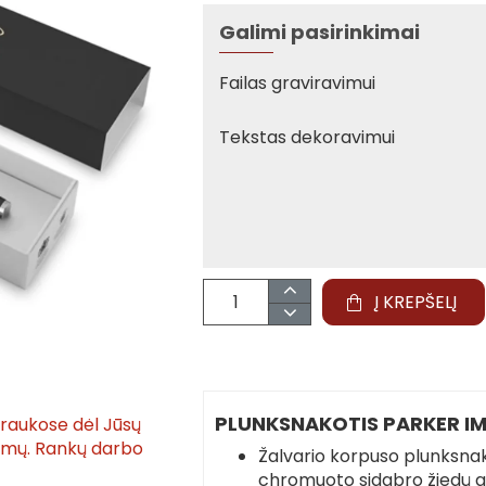
Galimi pasirinkimai
Failas graviravimui
Tekstas dekoravimui
Į KREPŠELĮ
PLUNKSNAKOTIS PARKER IM
traukose dėl Jūsų
tymų. Rankų darbo
Žalvario korpuso plunksnak
chromuoto sidabro žiedų a