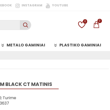
CEBOOK
INSTAGRAM
YOUTUBE
0
0
METALO GAMINIAI
PLASTIKO GAMINIAI
IM BLACK CT MATINIS
:
Turime
43637