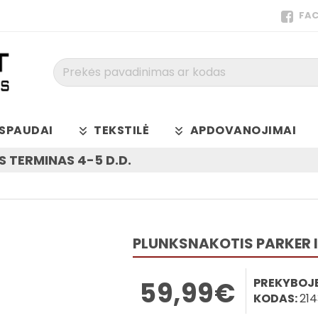
FA
Prekės
pavadinimas
ar
kodas
SPAUDAI
TEKSTILĖ
APDOVANOJIMAI
 TERMINAS 4-5 D.D.
PLUNKSNAKOTIS PARKER 
PREKYBOJE
59,99€
KODAS:
21