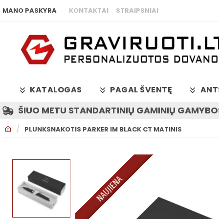
MANO PASKYRA
KONTAKTAI
STRAIPSNIAI
KATALOGAS
PAGAL ŠVENTĘ
ANT
ŠIUO METU STANDARTINIŲ GAMINIŲ GAMYBOS
H
PLUNKSNAKOTIS PARKER IM BLACK CT MATINIS
O
M
E
NAUJIENA