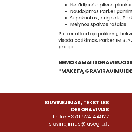
Nerūdijančio plieno plunks
Naudojamos Parker gamint
Supakuotas į originalią Pa
Mėlynos spalvos rašalas
Parker atkartoja palikimą, kiek
visada patikimas. Parker IM BLA
progai.
NEMOKAMAI IŠGRAVIRUOSIM
*MAKETĄ GRAVIRAVIMUI DE
SIUVINĖJIMAS, TEKSTILĖS
DEKORAVIMAS
Indrė +370 624 44027
siuvinejimas@lasegra.lt