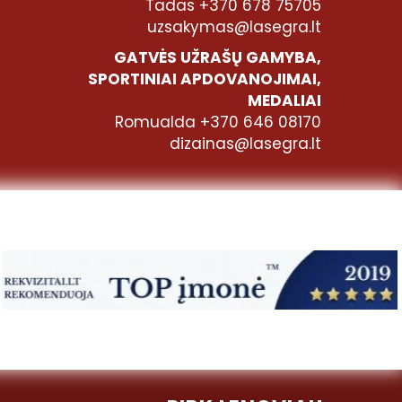
Tadas +370 678 75705
uzsakymas@lasegra.lt
GATVĖS UŽRAŠŲ GAMYBA,
SPORTINIAI APDOVANOJIMAI,
MEDALIAI
Romualda +370 646 08170
dizainas@lasegra.lt