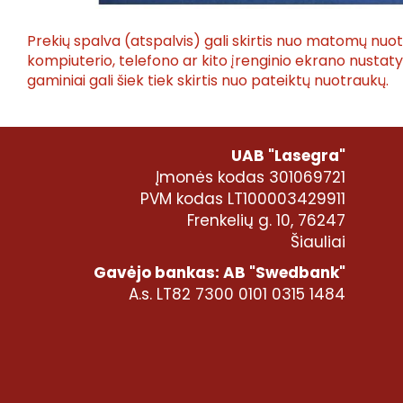
Prekių spalva (atspalvis) gali skirtis nuo matomų nuo
kompiuterio, telefono ar kito įrenginio ekrano nusta
gaminiai gali šiek tiek skirtis nuo pateiktų nuotraukų.
UAB "Lasegra"
Įmonės kodas 301069721
PVM kodas LT100003429911
Frenkelių g. 10, 76247
Šiauliai
Gavėjo bankas: AB "Swedbank"
A.s. LT82 7300 0101 0315 1484