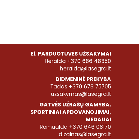
El. PARDUOTUVĖS UŽSAKYMAI
Heralda +370 686 48350
heralda@lasegra.lt
DIDMENINĖ PREKYBA
Tadas +370 678 75705
uzsakymas@lasegra.lt
GATVĖS UŽRAŠŲ GAMYBA,
SPORTINIAI APDOVANOJIMAI,
MEDALIAI
Romualda +370 646 08170
dizainas@lasegra.lt