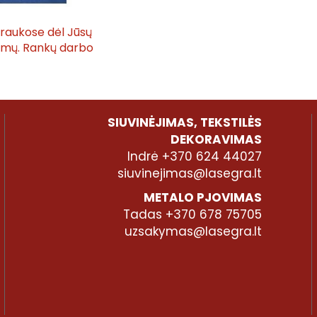
traukose dėl Jūsų
tymų. Rankų darbo
SIUVINĖJIMAS, TEKSTILĖS
DEKORAVIMAS
Indrė +370 624 44027
siuvinejimas@lasegra.lt
METALO PJOVIMAS
Tadas +370 678 75705
uzsakymas@lasegra.lt