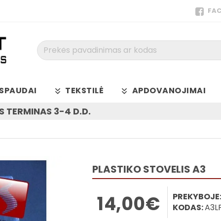
FA
Prekės
pavadinimas
ar
kodas
SPAUDAI
TEKSTILĖ
APDOVANOJIMAI
 TERMINAS 3-4 D.D.
PLASTIKO STOVELIS A3
PREKYBOJE
14,00€
KODAS:
A3L