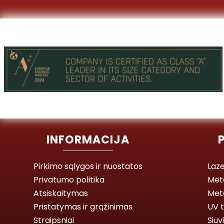
INFORMACIJA
Pirkimo sąlygos ir nuostatos
Laze
Privatumo politika
Met
Atsiskaitymas
Meta
Pristatymas ir grąžinimas
UV t
Straipsniai
Siuv