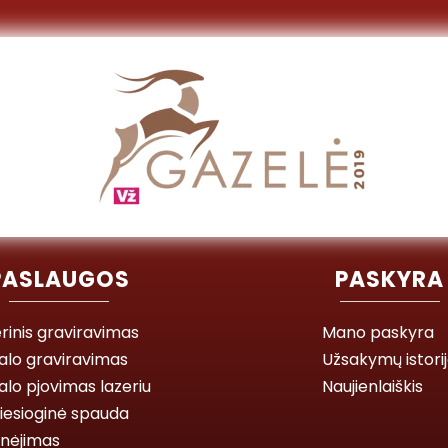
PASLAUGOS
PASKYRA
rinis graviravimas
Mano paskyra
alo graviravimas
Užsakymų istori
lo pjovimas lazeriu
Naujienlaiškis
iesioginė spauda
inėjimas