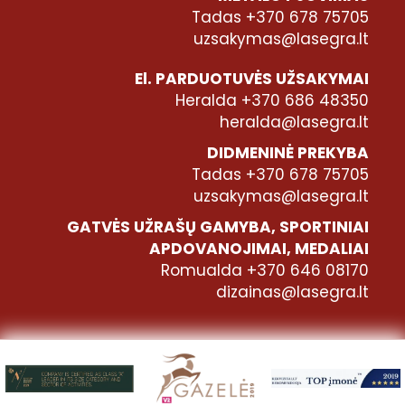
Tadas +370 678 75705
uzsakymas@lasegra.lt
El. PARDUOTUVĖS UŽSAKYMAI
Heralda +370 686 48350
heralda@lasegra.lt
DIDMENINĖ PREKYBA
Tadas +370 678 75705
uzsakymas@lasegra.lt
GATVĖS UŽRAŠŲ GAMYBA, SPORTINIAI
APDOVANOJIMAI, MEDALIAI
Romualda +370 646 08170
dizainas@lasegra.lt