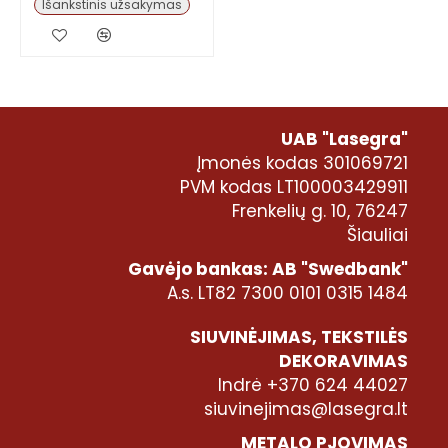
Išankstinis užsakymas
UAB "Lasegra"
Įmonės kodas 301069721
PVM kodas LT100003429911
Frenkelių g. 10, 76247
Šiauliai
Gavėjo bankas: AB "Swedbank"
A.s. LT82 7300 0101 0315 1484
SIUVINĖJIMAS, TEKSTILĖS
DEKORAVIMAS
Indrė +370 624 44027
siuvinejimas@lasegra.lt
METALO PJOVIMAS