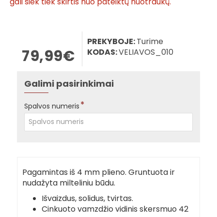
gali šiek tiek skirtis nuo pateiktų nuotraukų.
PREKYBOJE:
Turime
79,99€
KODAS:
VELIAVOS_010
Galimi pasirinkimai
Spalvos numeris
Pagamintas iš 4 mm plieno. Gruntuota ir
nudažyta milteliniu būdu.
Išvaizdus, solidus, tvirtas.
Cinkuoto vamzdžio vidinis skersmuo 42