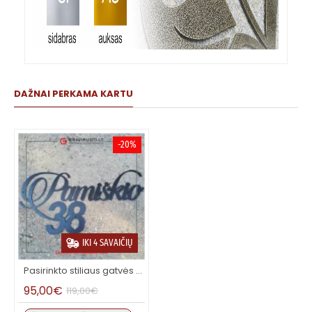
DAŽNAI PERKAMA KARTU
-20%
IKI 4 SAVAIČIŲ
Pasirinkto stiliaus gatvės užrašas ir namo numeris iš 4 mm plieno
95,00€
119,00€