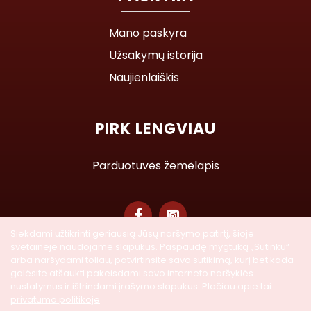
Mano paskyra
Užsakymų istorija
Naujienlaiškis
PIRK LENGVIAU
Parduotuvės žemėlapis
Siekdami užtikrinti geriausią Jūsų naršymo patirtį, šioje
svetainėje naudojame slapukus. Paspaudę mygtuką „Sutinku“
© 2026 Lasegra UAB. Visos teisės saugomos
arba naršydami toliau, patvirtinsite savo sutikimą, kurį bet kada
galėsite atšaukti pakeisdami savo interneto naršyklės
nustatymus ir ištrindami įrašymo slapukus. Plačiau apie tai:
Į KREPŠELĮ
privatumo politikoje