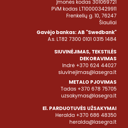
Įmonės kodas 301069721
PVM kodas LT100003429911
Frenkelių g. 10, 76247
Šiauliai
Gavėjo bankas: AB "Swedbank"
A.s. LT82 7300 0101 0315 1484
SIUVINĖJIMAS, TEKSTILĖS
DEKORAVIMAS
Indrė +370 624 44027
siuvinejimas@lasegra.lt
METALO PJOVIMAS
Tadas +370 678 75705
uzsakymas@lasegra.lt
El. PARDUOTUVĖS UŽSAKYMAI
Heralda +370 686 48350
heralda@lasegra.lt