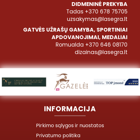
DIDMENINĖ PREKYBA
Tadas +370 678 75705
uzsakymas@lasegra.lt
GATVĖS UŽRAŠŲ GAMYBA, SPORTINIAI
APDOVANOJIMAI, MEDALIAI
Romualda +370 646 08170
dizainas@lasegra.lt
INFORMACIJA
Pirkimo sąlygos ir nuostatos
Privatumo politika