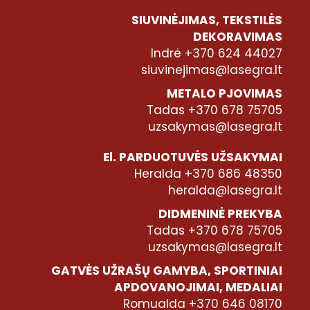
SIUVINĖJIMAS, TEKSTILĖS
DEKORAVIMAS
Indrė +370 624 44027
siuvinejimas@lasegra.lt
METALO PJOVIMAS
Tadas +370 678 75705
uzsakymas@lasegra.lt
El. PARDUOTUVĖS UŽSAKYMAI
Heralda +370 686 48350
heralda@lasegra.lt
DIDMENINĖ PREKYBA
Tadas +370 678 75705
uzsakymas@lasegra.lt
GATVĖS UŽRAŠŲ GAMYBA, SPORTINIAI
APDOVANOJIMAI, MEDALIAI
Romualda +370 646 08170