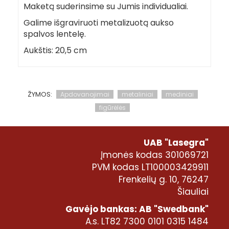
Maketą suderinsime su Jumis individualiai.
Galime išgraviruoti metalizuotą aukso
spalvos lentelę.
Aukštis: 20,5 cm
ŽYMOS:
Apdovanojimai
metaliniai
mediniai
figūrėlės
UAB "Lasegra"
Įmonės kodas 301069721
PVM kodas LT100003429911
Frenkelių g. 10, 76247
Šiauliai
Gavėjo bankas: AB "Swedbank"
A.s. LT82 7300 0101 0315 1484