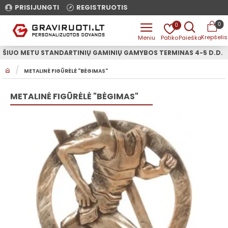
PRISIJUNGTI
REGISTRUOTIS
0
0
ŠIUO METU STANDARTINIŲ GAMINIŲ GAMYBOS TERMINAS 4-5 D.D.
H
METALINĖ FIGŪRĖLĖ "BĖGIMAS"
O
M
E
METALINĖ FIGŪRĖLĖ "BĖGIMAS"