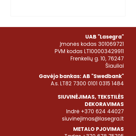
UAB "Lasegra"
Įmonės kodas 301069721
PVM kodas LT100003429911
Frenkelių g. 10, 76247
Šiauliai
Gavėjo bankas: AB "Swedbank"
A.s. LT82 7300 0101 0315 1484
SIUVINĖJIMAS, TEKSTILĖS
DEKORAVIMAS
Indrė +370 624 44027
siuvinejimas@lasegra.lt
METALO PJOVIMAS