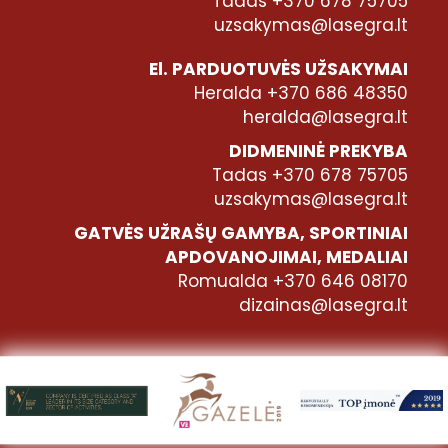
Tadas +370 678 75705
uzsakymas@lasegra.lt
El. PARDUOTUVĖS UŽSAKYMAI
Heralda +370 686 48350
heralda@lasegra.lt
DIDMENINĖ PREKYBA
Tadas +370 678 75705
uzsakymas@lasegra.lt
GATVĖS UŽRAŠŲ GAMYBA, SPORTINIAI
APDOVANOJIMAI, MEDALIAI
Romualda +370 646 08170
dizainas@lasegra.lt