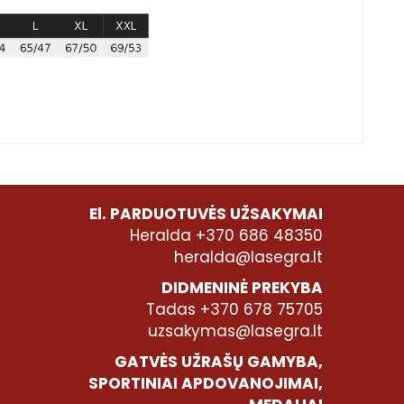
El. PARDUOTUVĖS UŽSAKYMAI
Heralda +370 686 48350
heralda@lasegra.lt
DIDMENINĖ PREKYBA
Tadas +370 678 75705
uzsakymas@lasegra.lt
GATVĖS UŽRAŠŲ GAMYBA,
SPORTINIAI APDOVANOJIMAI,