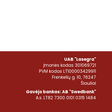
UAB "Lasegra"
Įmonės kodas 301069721
PVM kodas LT100003429911
Frenkelių g. 10, 76247
Šiauliai
Gavėjo bankas: AB "Swedbank"
A.s. LT82 7300 0101 0315 1484