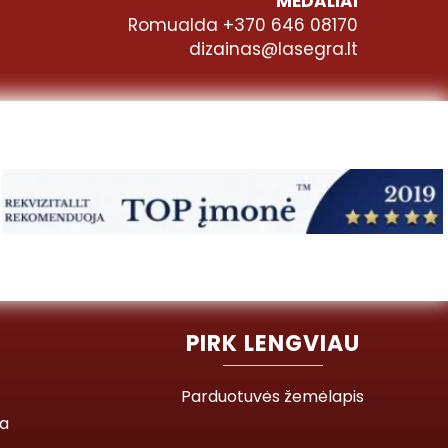
MEDALIAI
Romualda +370 646 08170
dizainas@lasegra.lt
PIRK LENGVIAU
Parduotuvės žemėlapis
ja