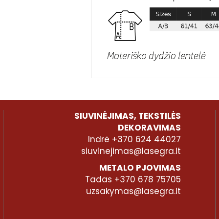
SIUVINĖJIMAS, TEKSTILĖS
DEKORAVIMAS
Indrė +370 624 44027
siuvinejimas@lasegra.lt
METALO PJOVIMAS
Tadas +370 678 75705
uzsakymas@lasegra.lt