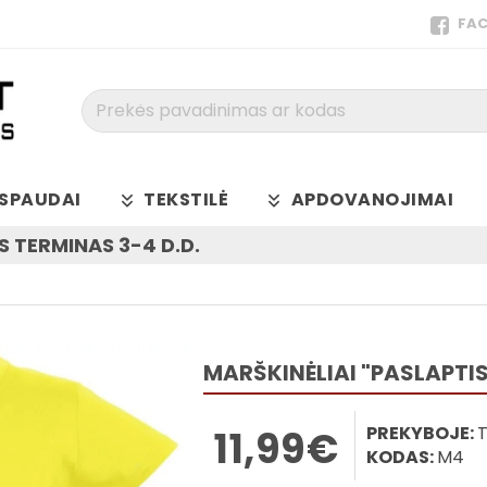
FA
Prekės
pavadinimas
ar
kodas
SPAUDAI
TEKSTILĖ
APDOVANOJIMAI
 TERMINAS 3-4 D.D.
MARŠKINĖLIAI "PASLAPTIS
PREKYBOJE:
11,99€
KODAS:
M4