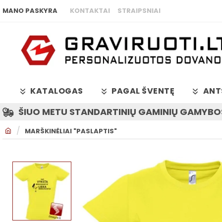
MANO PASKYRA
KONTAKTAI
STRAIPSNIAI
KATALOGAS
PAGAL ŠVENTĘ
ANT
ŠIUO METU STANDARTINIŲ GAMINIŲ GAMYBOS
H
MARŠKINĖLIAI "PASLAPTIS"
O
M
E