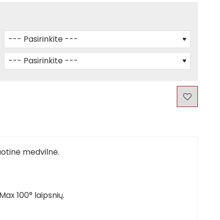
uotinė medvilnė.
ax 100° laipsnių.