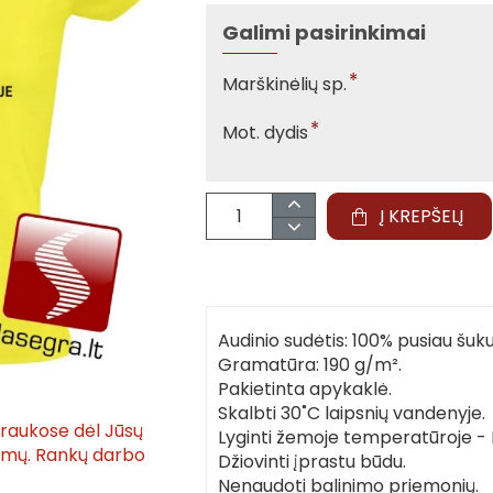
Galimi pasirinkimai
Marškinėlių sp.
Mot. dydis
Į KREPŠELĮ
Audinio sudėtis: 100% pusiau šuk
Gramatūra: 190 g/m².
Pakietinta apykaklė.
Skalbti 30˚C laipsnių vandenyje.
traukose dėl Jūsų
Lyginti žemoje temperatūroje - M
tymų. Rankų darbo
Džiovinti įprastu būdu.
Nenaudoti balinimo priemonių.