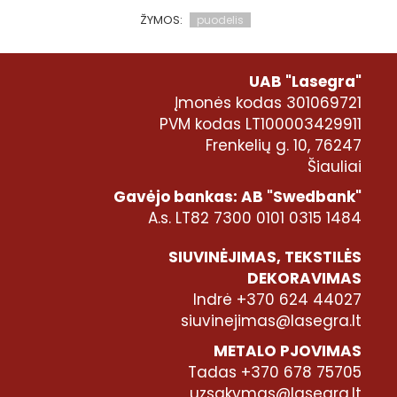
ŽYMOS:
puodelis
UAB "Lasegra"
Įmonės kodas 301069721
PVM kodas LT100003429911
Frenkelių g. 10, 76247
Šiauliai
Gavėjo bankas: AB "Swedbank"
A.s. LT82 7300 0101 0315 1484
SIUVINĖJIMAS, TEKSTILĖS
DEKORAVIMAS
Indrė +370 624 44027
siuvinejimas@lasegra.lt
METALO PJOVIMAS
Tadas +370 678 75705
uzsakymas@lasegra.lt