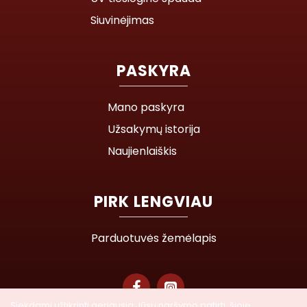
Siuvinėjimas
PASKYRA
Mano paskyra
Užsakymų istorija
Naujienlaiškis
PIRK LENGVIAU
Parduotuvės žemėlapis
Siekdami užtikrinti geriausią Jūsų naršymo patirtį, šioje