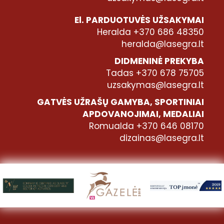
El. PARDUOTUVĖS UŽSAKYMAI
Heralda +370 686 48350
heralda@lasegra.lt
DIDMENINĖ PREKYBA
Tadas +370 678 75705
uzsakymas@lasegra.lt
GATVĖS UŽRAŠŲ GAMYBA, SPORTINIAI
APDOVANOJIMAI, MEDALIAI
Romualda +370 646 08170
dizainas@lasegra.lt