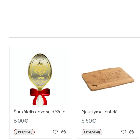
Šaukštelis dovanų dėžutėje MYLIU
Pjaustymo lentelė
8,00€
5,50€
Į krepšelį
Į krepšelį