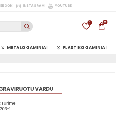
CEBOOK
INSTAGRAM
YOUTUBE
0
0
METALO GAMINIAI
PLASTIKO GAMINIAI
U GRAVIRUOTU VARDU
:
Turime
203-1