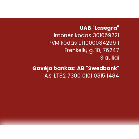
UAB "Lasegra"
Įmonės kodas 301069721
PVM kodas LT100003429911
Frenkelių g. 10, 76247
Šiauliai
Gavėjo bankas: AB "Swedbank"
A.s. LT82 7300 0101 0315 1484