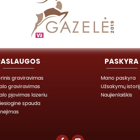
PASLAUGOS
PASKYRA
rinis graviravimas
Mano paskyra
alo graviravimas
Užsakymų istori
lo pjovimas lazeriu
Naujienlaiškis
iesioginė spauda
inėjimas