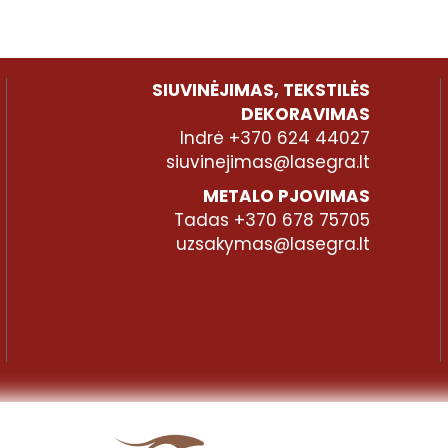
SIUVINĖJIMAS, TEKSTILĖS
DEKORAVIMAS
Indrė +370 624 44027
siuvinejimas@lasegra.lt
METALO PJOVIMAS
Tadas +370 678 75705
uzsakymas@lasegra.lt