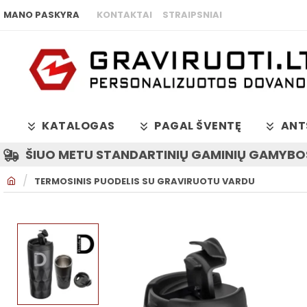
MANO PASKYRA
KONTAKTAI
STRAIPSNIAI
KATALOGAS
PAGAL ŠVENTĘ
ANT
ŠIUO METU STANDARTINIŲ GAMINIŲ GAMYBOS
H
TERMOSINIS PUODELIS SU GRAVIRUOTU VARDU
O
M
E