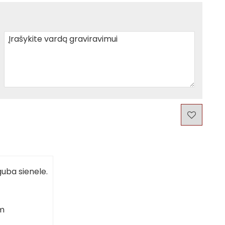
guba sienele.
cm