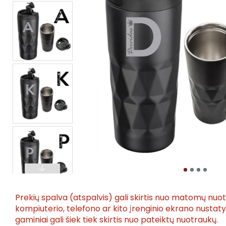
Prekių spalva (atspalvis) gali skirtis nuo matomų nuo
kompiuterio, telefono ar kito įrenginio ekrano nusta
gaminiai gali šiek tiek skirtis nuo pateiktų nuotraukų.