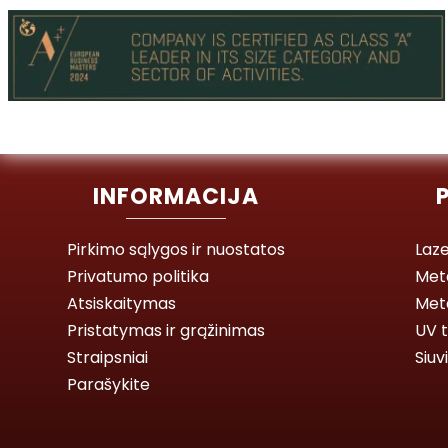
INFORMACIJA
Pirkimo sąlygos ir nuostatos
Laze
Privatumo politika
Met
Atsiskaitymas
Meta
Pristatymas ir grąžinimas
UV t
Straipsniai
Siuv
Parašykite