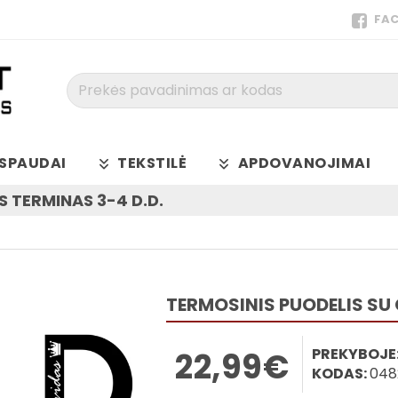
FA
Prekės
pavadinimas
ar
kodas
SPAUDAI
TEKSTILĖ
APDOVANOJIMAI
 TERMINAS 3-4 D.D.
TERMOSINIS PUODELIS S
PREKYBOJE
22,99€
KODAS:
048