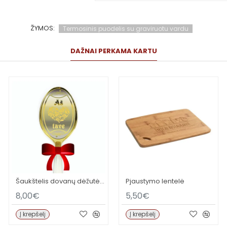
ŽYMOS:
Termosinis puodelis su graviruotu vardu
DAŽNAI PERKAMA KARTU
Šaukštelis dovanų dėžutėje MYLIU
Pjaustymo lentelė
8,00€
5,50€
Į krepšelį
Į krepšelį