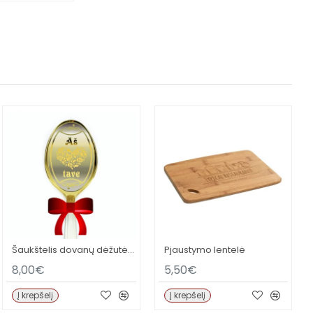
Šaukštelis dovanų dėžutėje MYLIU
Pjaustymo lentelė
8,00€
5,50€
Į krepšelį
Į krepšelį