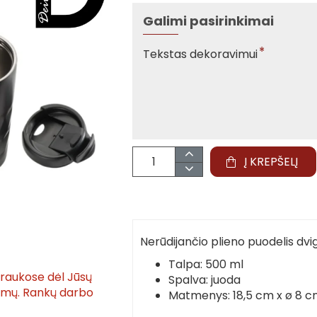
Galimi pasirinkimai
Tekstas dekoravimui
Į KREPŠELĮ
Nerūdijančio plieno puodelis dvi
Talpa: 500 ml
traukose dėl Jūsų
Spalva: juoda
tymų. Rankų darbo
Matmenys: 18,5 cm x ø 8 