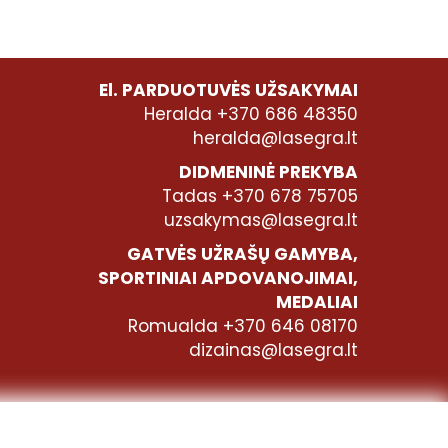
El. PARDUOTUVĖS UŽSAKYMAI
Heralda +370 686 48350
heralda@lasegra.lt
DIDMENINĖ PREKYBA
Tadas +370 678 75705
uzsakymas@lasegra.lt
GATVĖS UŽRAŠŲ GAMYBA,
SPORTINIAI APDOVANOJIMAI,
MEDALIAI
Romualda +370 646 08170
dizainas@lasegra.lt