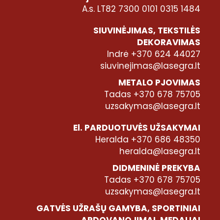
A.s. LT82 7300 0101 0315 1484
SIUVINĖJIMAS, TEKSTILĖS
DEKORAVIMAS
Indrė +370 624 44027
siuvinejimas@lasegra.lt
METALO PJOVIMAS
Tadas +370 678 75705
uzsakymas@lasegra.lt
El. PARDUOTUVĖS UŽSAKYMAI
Heralda +370 686 48350
heralda@lasegra.lt
DIDMENINĖ PREKYBA
Tadas +370 678 75705
uzsakymas@lasegra.lt
GATVĖS UŽRAŠŲ GAMYBA, SPORTINIAI
APDOVANOJIMAI, MEDALIAI