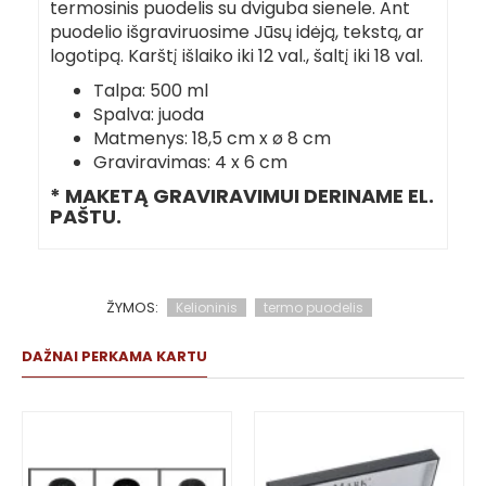
termosinis puodelis su dviguba sienele. Ant
puodelio išgraviruosime Jūsų idėją, tekstą, ar
logotipą. Karštį išlaiko iki 12 val., šaltį iki 18 val.
Talpa: 500 ml
Spalva: juoda
Matmenys: 18,5 cm x ø 8 cm
Graviravimas: 4 x 6 cm
* MAKETĄ GRAVIRAVIMUI DERINAME EL.
PAŠTU.
ŽYMOS:
Kelioninis
termo puodelis
DAŽNAI PERKAMA KARTU