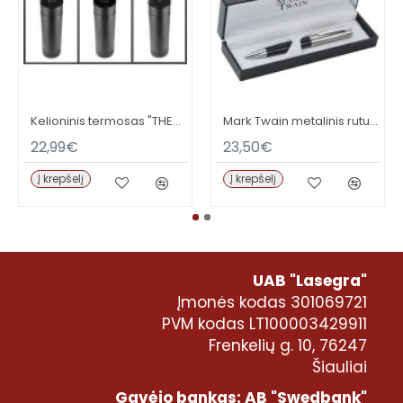
Kelioninis termosas "THERMO" 500 ml
Mark Twain metalinis rutulinis rašiklis. Graviravimas įskaičiuotas
22,99€
23,50€
Į krepšelį
Į krepšelį
UAB "Lasegra"
Įmonės kodas 301069721
PVM kodas LT100003429911
Frenkelių g. 10, 76247
Šiauliai
Gavėjo bankas: AB "Swedbank"