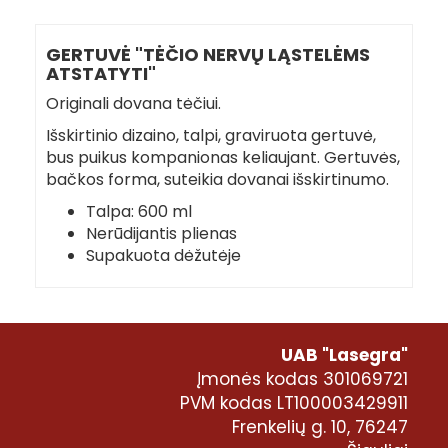
GERTUVĖ "TĖČIO NERVŲ LĄSTELĖMS
ATSTATYTI"
Originali dovana tėčiui.
Išskirtinio dizaino, talpi, graviruota gertuvė,
bus puikus kompanionas keliaujant. Gertuvės,
bačkos forma, suteikia dovanai išskirtinumo.
Talpa: 600 ml
Nerūdijantis plienas
Supakuota dėžutėje
UAB "Lasegra"
Įmonės kodas 301069721
PVM kodas LT100003429911
Frenkelių g. 10, 76247