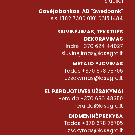
Šiauliai
Gavėjo bankas: AB "Swedbank"
A.s. LT82 7300 0101 0315 1484
SIUVINĖJIMAS, TEKSTILĖS
DEKORAVIMAS
Indrė +370 624 44027
siuvinejimas@lasegra.lt
METALO PJOVIMAS
Tadas +370 678 75705
uzsakymas@lasegra.lt
El. PARDUOTUVĖS UŽSAKYMAI
Heralda +370 686 48350
heralda@lasegra.lt
DIDMENINĖ PREKYBA
Tadas +370 678 75705
uzsakymas@lasegra.lt