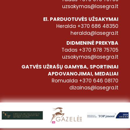
uzsakymas@lasegra.lt
El. PARDUOTUVĖS UŽSAKYMAI
Heralda +370 686 48350
heralda@lasegra.lt
DIDMENINĖ PREKYBA
Tadas +370 678 75705
uzsakymas@lasegra.lt
GATVĖS UŽRAŠŲ GAMYBA, SPORTINIAI
APDOVANOJIMAI, MEDALIAI
Romualda +370 646 08170
dizainas@lasegra.lt