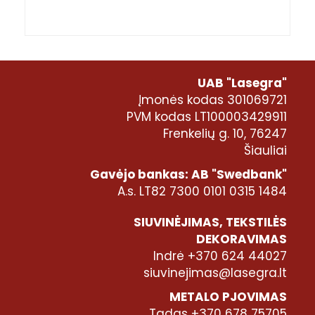
UAB "Lasegra"
Įmonės kodas 301069721
PVM kodas LT100003429911
Frenkelių g. 10, 76247
Šiauliai
Gavėjo bankas: AB "Swedbank"
A.s. LT82 7300 0101 0315 1484
SIUVINĖJIMAS, TEKSTILĖS
DEKORAVIMAS
Indrė +370 624 44027
siuvinejimas@lasegra.lt
METALO PJOVIMAS
Tadas +370 678 75705