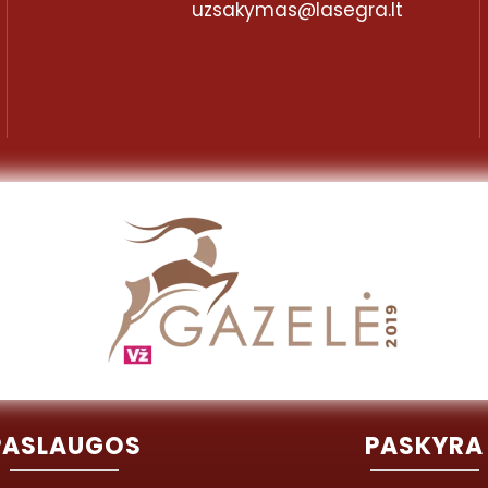
uzsakymas@lasegra.lt
PASLAUGOS
PASKYRA