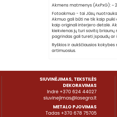
Akmens matmenys (AxPxG): ~ 
Fotoakmuo - tai Jūsų nuotrauka
Akmuo gali būti ne tik kaip pui
kaip originali interjero detalė. 
kiekvienas jų turi savitą briaunų 
pagrindas gali turėti įspaudų ar
Ryškios ir aukščiausios kokybės
artimuosius.
SIUVINĖJIMAS, TEKSTILĖS
DEKORAVIMAS
Indrė +370 624 44027
siuvinejimas@lasegra.lt
METALO PJOVIMAS
Tadas +370 678 75705