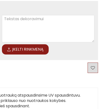
ĮKELTI RINKMENĄ
uotrauką atspausdinsime UV spausdintuvu.
s priklauso nuo nuotraukos kokybės.
ieš spausdinant.