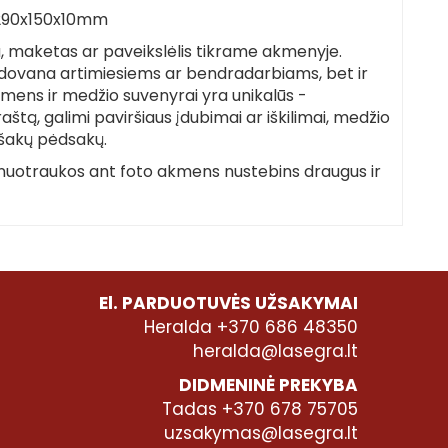
290x150x10mm
, maketas ar paveikslėlis tikrame akmenyje.
ki dovana artimiesiems ar bendradarbiams, bet ir
Akmens ir medžio suvenyrai yra unikalūs -
raštą, galimi paviršiaus įdubimai ar iškilimai, medžio
 šakų pėdsakų.
 nuotraukos ant foto akmens nustebins draugus ir
El. PARDUOTUVĖS UŽSAKYMAI
Heralda +370 686 48350
heralda@lasegra.lt
DIDMENINĖ PREKYBA
Tadas +370 678 75705
uzsakymas@lasegra.lt