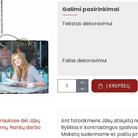
Galimi pasirinkimai
Tekstas dekoravimui
Failas dekoravimui
Į KREPŠELĮ
traukose dėl Jūsų
Ant fotoakmens Jūsų atsiųstą n
tymų. Rankų darbo
Ryškios ir kontrastingos spalvo
Maketą suderiname el. paštu pr