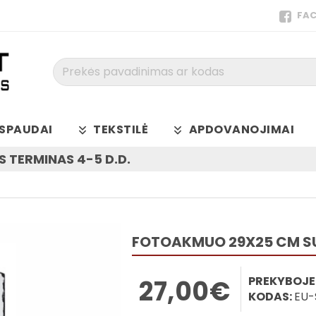
FA
Prekės
pavadinimas
ar
kodas
SPAUDAI
TEKSTILĖ
APDOVANOJIMAI
 TERMINAS 4-5 D.D.
FOTOAKMUO 29X25 CM S
PREKYBOJE
27,00€
KODAS:
EU-