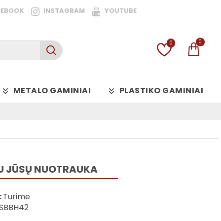
CEBOOK
INSTAGRAM
YOUTUBE
0
0
METALO GAMINIAI
PLASTIKO GAMINIAI
U JŪSŲ NUOTRAUKA
:
Turime
SBBH42