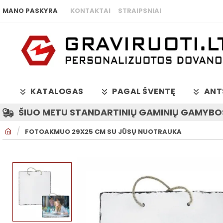
MANO PASKYRA
KONTAKTAI
STRAIPSNIAI
KATALOGAS
PAGAL ŠVENTĘ
ANT
ŠIUO METU STANDARTINIŲ GAMINIŲ GAMYBOS
H
FOTOAKMUO 29X25 CM SU JŪSŲ NUOTRAUKA
O
M
E