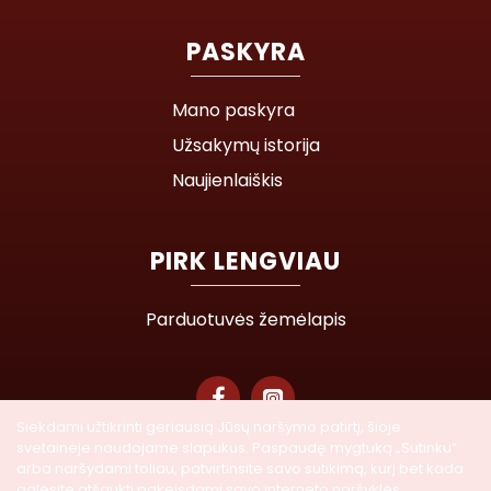
PASKYRA
Mano paskyra
Užsakymų istorija
Naujienlaiškis
PIRK LENGVIAU
Parduotuvės žemėlapis
Siekdami užtikrinti geriausią Jūsų naršymo patirtį, šioje
svetainėje naudojame slapukus. Paspaudę mygtuką „Sutinku“
© 2026 Lasegra UAB. Visos teisės saugomos
arba naršydami toliau, patvirtinsite savo sutikimą, kurį bet kada
galėsite atšaukti pakeisdami savo interneto naršyklės