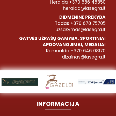
Heralda +370 686 48350
heralda@lasegra.lt
DIDMENINĖ PREKYBA
Tadas +370 678 75705
uzsakymas@lasegra.lt
GATVĖS UŽRAŠŲ GAMYBA, SPORTINIAI
APDOVANOJIMAI, MEDALIAI
Romualda +370 646 08170
dizainas@lasegra.lt
INFORMACIJA