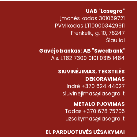
UAB "Lasegra"
Įmonės kodas 301069721
PVM kodas LT100003429911
Frenkelių g. 10, 76247
Šiauliai
Gavėjo bankas: AB "Swedbank"
A.s. LT82 7300 0101 0315 1484
SIUVINĖJIMAS, TEKSTILĖS
DEKORAVIMAS
Indrė +370 624 44027
siuvinejimas@lasegra.lt
METALO PJOVIMAS
Tadas +370 678 75705
uzsakymas@lasegra.lt
El. PARDUOTUVĖS UŽSAKYMAI