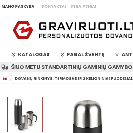
MANO PASKYRA
KONTAKTAI
STRAIPSNIAI
KATALOGAS
PAGAL ŠVENTĘ
ANT
ŠIUO METU STANDARTINIŲ GAMINIŲ GAMYBOS
H
DOVANŲ RINKINYS. TERMOSAS IR 2 KELIONINIAI PUODELIAI
O
M
E