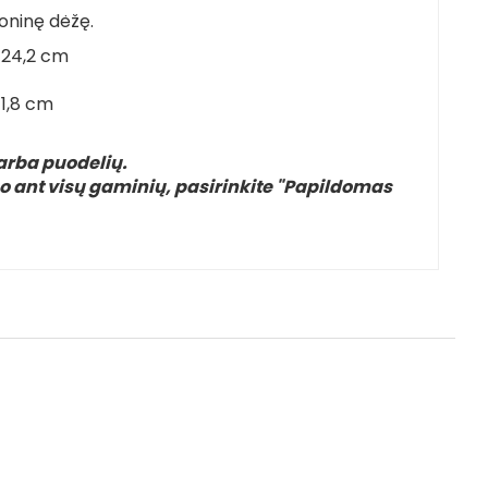
toninę dėžę.
 24,2 cm
11,8 cm
arba puodelių.
o ant visų gaminių, pasirinkite "Papildomas