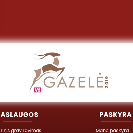
PASLAUGOS
PASKYRA
rinis graviravimas
Mano paskyra