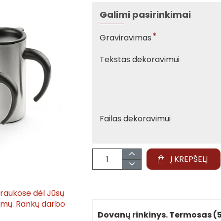
Galimi pasirinkimai
Graviravimas
Tekstas dekoravimui
Failas dekoravimui
Į KREPŠELĮ
traukose dėl Jūsų
tymų. Rankų darbo
Dovanų rinkinys. Termosas (50