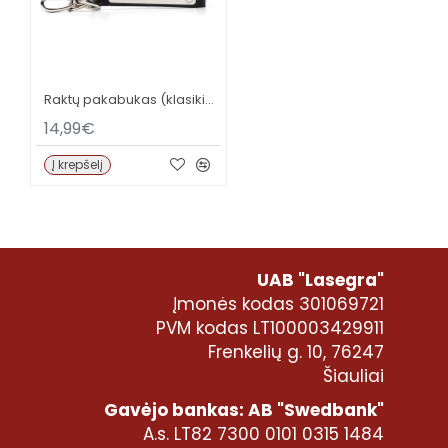
Raktų pakabukas (klasikinė juoda)
14,99€
Į krepšelį
UAB "Lasegra"
Įmonės kodas 301069721
PVM kodas LT100003429911
Frenkelių g. 10, 76247
Šiauliai
Gavėjo bankas: AB "Swedbank"
A.s. LT82 7300 0101 0315 1484