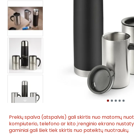
Prekių spalva (atspalvis) gali skirtis nuo matomų nuo
kompiuterio, telefono ar kito įrenginio ekrano nusta
gaminiai gali šiek tiek skirtis nuo pateiktų nuotraukų.