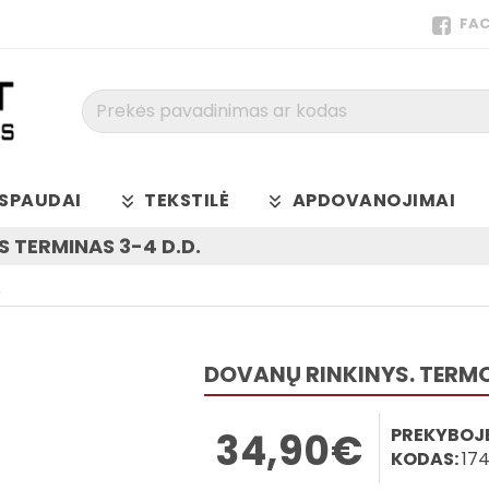
FA
Prekės
pavadinimas
ar
kodas
SPAUDAI
TEKSTILĖ
APDOVANOJIMAI
 TERMINAS 3-4 D.D.
.
DOVANŲ RINKINYS. TERMOS
PREKYBOJE
34,90€
KODAS:
17