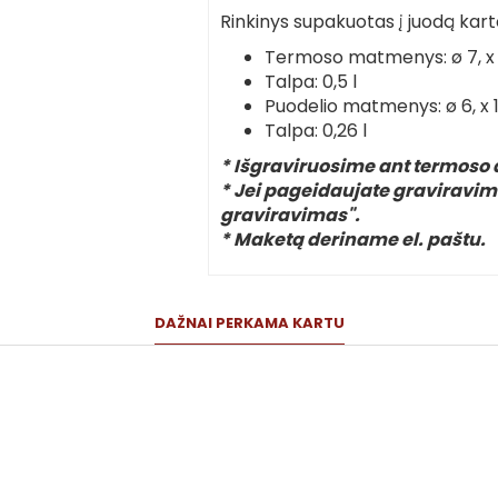
Rinkinys supakuotas į juodą kar
Termoso matmenys: ø 7, x
Talpa: 0,5 l
Puodelio matmenys: ø 6, x 
Talpa: 0,26 l
* Išgraviruosime ant termoso 
* Jei pageidaujate graviravim
graviravimas".
* Maketą deriname el. paštu.
DAŽNAI PERKAMA KARTU