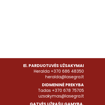
El. PARDUOTUVĖS UŽSAKYMAI
Heralda +370 686 48350
heralda@lasegra.lt
DIDMENINĖ PREKYBA
Tadas +370 678 75705
uzsakymas@lasegra.lt
GATVĖS UŽRAŠŲ GAMYBA,