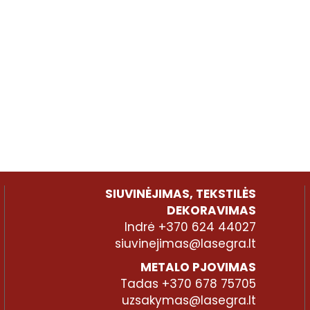
SIUVINĖJIMAS, TEKSTILĖS
DEKORAVIMAS
Indrė +370 624 44027
siuvinejimas@lasegra.lt
METALO PJOVIMAS
Tadas +370 678 75705
uzsakymas@lasegra.lt