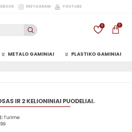
CEBOOK
INSTAGRAM
YOUTUBE
0
0
METALO GAMINIAI
PLASTIKO GAMINIAI
AS IR 2 KELIONINIAI PUODELIAI.
:
Turime
499