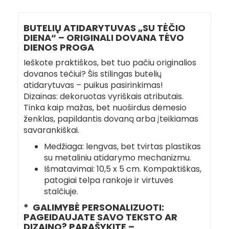
BUTELIŲ ATIDARYTUVAS „SU TĖČIO
DIENA“ – ORIGINALI DOVANA TĖVO
DIENOS PROGA
Ieškote praktiškos, bet tuo pačiu originalios
dovanos tėčiui? Šis stilingas butelių
atidarytuvas – puikus pasirinkimas!
Dizainas: dekoruotas vyriškais atributais.
Tinka kaip mažas, bet nuoširdus dėmesio
ženklas, papildantis dovaną arba įteikiamas
savarankiškai.
Medžiaga: lengvas, bet tvirtas plastikas
su metaliniu atidarymo mechanizmu.
Išmatavimai: 10,5 x 5 cm. Kompaktiškas,
patogiai telpa rankoje ir virtuvės
stalčiuje.
* GALIMYBĖ PERSONALIZUOTI:
PAGEIDAUJATE SAVO TEKSTO AR
DIZAINO? PARAŠYKITE –