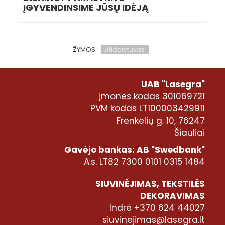
ĮGYVENDINSIME JŪSŲ IDĖJĄ
ŽYMOS:
Atidarytuvas
UAB "Lasegra"
Įmonės kodas 301069721
PVM kodas LT100003429911
Frenkelių g. 10, 76247
Šiauliai
Gavėjo bankas: AB "Swedbank"
A.s. LT82 7300 0101 0315 1484
SIUVINĖJIMAS, TEKSTILĖS
DEKORAVIMAS
Indrė +370 624 44027
siuvinejimas@lasegra.lt