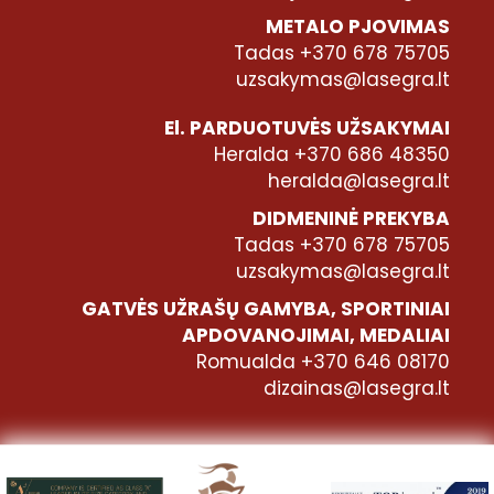
METALO PJOVIMAS
Tadas +370 678 75705
uzsakymas@lasegra.lt
El. PARDUOTUVĖS UŽSAKYMAI
Heralda +370 686 48350
heralda@lasegra.lt
DIDMENINĖ PREKYBA
Tadas +370 678 75705
uzsakymas@lasegra.lt
GATVĖS UŽRAŠŲ GAMYBA, SPORTINIAI
APDOVANOJIMAI, MEDALIAI
Romualda +370 646 08170
dizainas@lasegra.lt