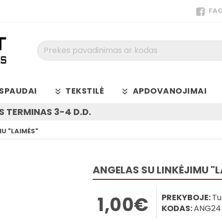
FA
Prekės
pavadinimas
ar
kodas
SPAUDAI
TEKSTILĖ
APDOVANOJIMAI
 TERMINAS 3-4 D.D.
U "LAIMĖS"
ANGELAS SU LINKĖJIMU "L
PREKYBOJE:
Tu
1,00€
KODAS:
ANG24