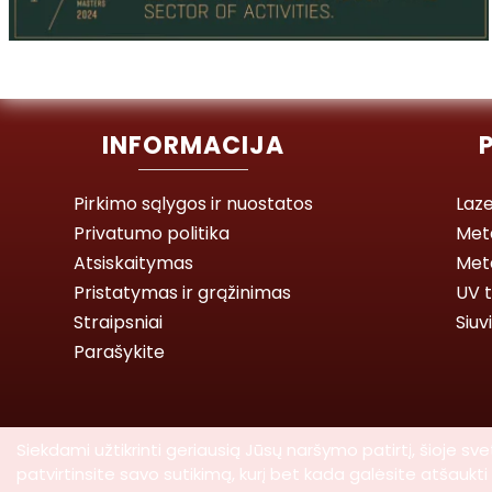
INFORMACIJA
Pirkimo sąlygos ir nuostatos
Laze
Privatumo politika
Met
Atsiskaitymas
Meta
Pristatymas ir grąžinimas
UV t
Straipsniai
Siuv
Parašykite
Siekdami užtikrinti geriausią Jūsų naršymo patirtį, šioje
patvirtinsite savo sutikimą, kurį bet kada galėsite atšauk