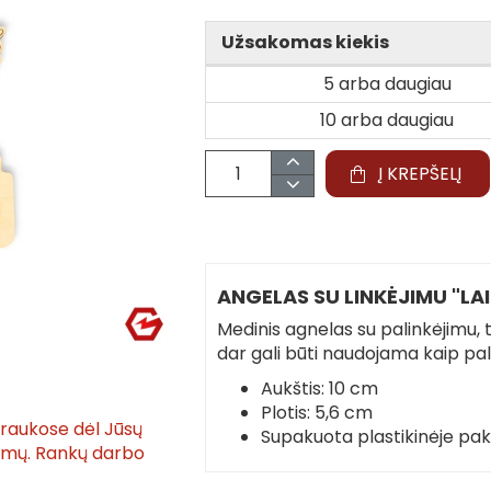
Užsakomas kiekis
5 arba daugiau
10 arba daugiau
Į KREPŠELĮ
ANGELAS SU LINKĖJIMU "LA
Medinis agnelas su palinkėjimu, 
dar gali būti naudojama kaip pa
Aukštis: 10 cm
Plotis: 5,6 cm
traukose dėl Jūsų
Supakuota plastikinėje pa
tymų. Rankų darbo