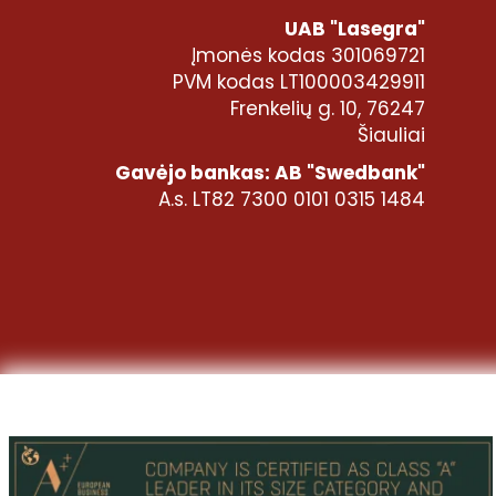
UAB "Lasegra"
Įmonės kodas 301069721
PVM kodas LT100003429911
Frenkelių g. 10, 76247
Šiauliai
Gavėjo bankas: AB "Swedbank"
A.s. LT82 7300 0101 0315 1484