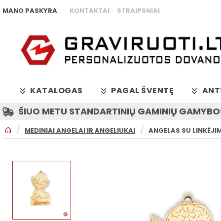
MANO PASKYRA
KONTAKTAI
STRAIPSNIAI
KATALOGAS
PAGAL ŠVENTĘ
ANT
ŠIUO METU STANDARTINIŲ GAMINIŲ GAMYBOS
H
MEDINIAI ANGELAI IR ANGELIUKAI
ANGELAS SU LINKĖJIM
O
M
E