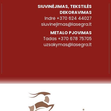
SIUVINĖJIMAS, TEKSTILĖS
DEKORAVIMAS
Indrė +370 624 44027
siuvinejimas@lasegra.lt
METALO PJOVIMAS
Tadas +370 678 75705
uzsakymas@lasegra.lt