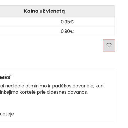
Kaina už vienetą
0,95€
0,90€
IMĖS"
tai nedidelė atminimo ir padėkos dovanėlė, kuri
linkėjimo kortelė prie didesnės dovanos.
kuotėje