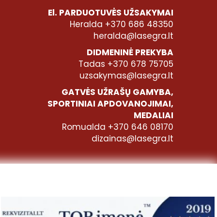
El. PARDUOTUVĖS UŽSAKYMAI
Heralda +370 686 48350
heralda@lasegra.lt
DIDMENINĖ PREKYBA
Tadas +370 678 75705
uzsakymas@lasegra.lt
GATVĖS UŽRAŠŲ GAMYBA,
SPORTINIAI APDOVANOJIMAI,
MEDALIAI
Romualda +370 646 08170
dizainas@lasegra.lt