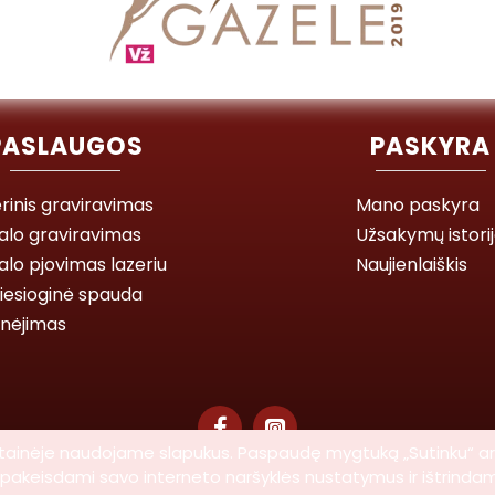
PASLAUGOS
PASKYRA
rinis graviravimas
Mano paskyra
alo graviravimas
Užsakymų istori
lo pjovimas lazeriu
Naujienlaiškis
iesioginė spauda
inėjimas
 svetainėje naudojame slapukus. Paspaudę mygtuką „Sutinku“ a
ti pakeisdami savo interneto naršyklės nustatymus ir ištrinda
© 2026 Lasegra UAB. Visos teisės saugomos