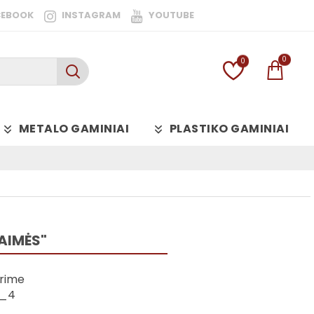
CEBOOK
INSTAGRAM
YOUTUBE
0
0
METALO GAMINIAI
PLASTIKO GAMINIAI
AIMĖS"
rime
_4