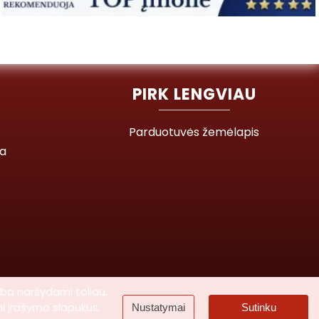
PIRK LENGVIAU
Parduotuvės žemėlapis
ja
rba naršydami toliau,
mi įrašymo slapukus.
Nustatymai
Sutinku