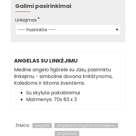
Galimi pasirinkimai
Linkėjimas
ANGELAS SU LINKĖJIMU
Medinė angelo figūrėlė su Jūsų pasirinktu
linkėjimu - simbolinė dovana krikštynoms,
Kalėdoms ir kitoms šventėms.
Su skylute pakabinimui
Matmenys: 70x 83 x 3
ŽYMOS:
angelai
angeliukai Angelas su linkėjimu
angeliukai