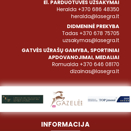
El. PARDUOTUVĖS UŽSAKYMAI
Heralda +370 686 48350
heralda@lasegra.lt
DIDMENINĖ PREKYBA
Tadas +370 678 75705
uzsakymas@lasegra.lt
GATVĖS UŽRAŠŲ GAMYBA, SPORTINIAI
APDOVANOJIMAI, MEDALIAI
Romualda +370 646 08170
dizainas@lasegra.lt
INFORMACIJA