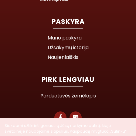
PASKYRA
Mano paskyra
Užsakymų istorija
Naujienlaiškis
PIRK LENGVIAU
Parduotuvės žemėlapis
Siekdami užtikrinti geriausią Jūsų naršymo patirtį, šioje
svetainėje naudojame slapukus. Paspaudę mygtuką „Sutinku“
© 2026 Lasegra UAB. Visos teisės saugomos