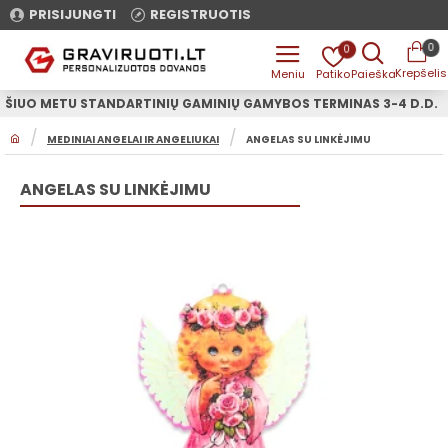
PRISIJUNGTI
REGISTRUOTIS
0
0
ŠIUO METU STANDARTINIŲ GAMINIŲ GAMYBOS TERMINAS 3-4 D.D.
H
MEDINIAI ANGELAI IR ANGELIUKAI
ANGELAS SU LINKĖJIMU
O
M
E
ANGELAS SU LINKĖJIMU