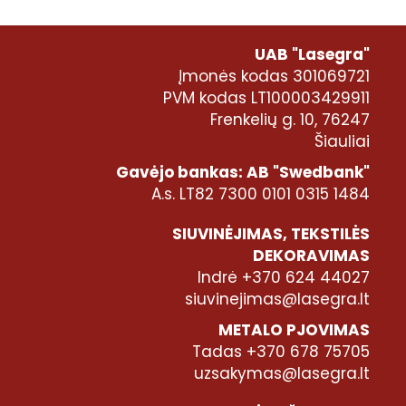
UAB "Lasegra"
Įmonės kodas 301069721
PVM kodas LT100003429911
Frenkelių g. 10, 76247
Šiauliai
Gavėjo bankas: AB "Swedbank"
A.s. LT82 7300 0101 0315 1484
SIUVINĖJIMAS, TEKSTILĖS
DEKORAVIMAS
Indrė +370 624 44027
siuvinejimas@lasegra.lt
METALO PJOVIMAS
Tadas +370 678 75705
uzsakymas@lasegra.lt