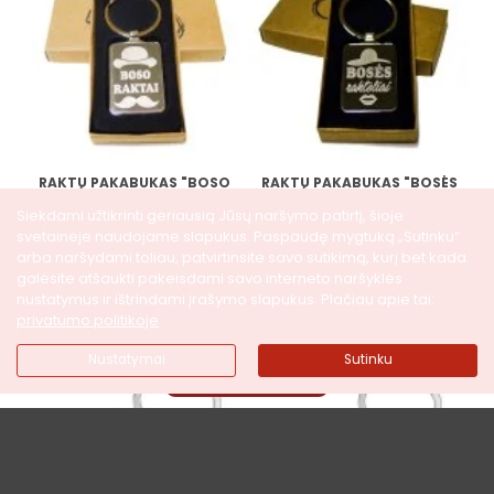
RAKTŲ PAKABUKAS "BOSO
RAKTŲ PAKABUKAS "BOSĖS
RAKTAI"
RAKTELIAI"
Siekdami užtikrinti geriausią Jūsų naršymo patirtį, šioje
svetainėje naudojame slapukus. Paspaudę mygtuką „Sutinku“
5,50€
5,50€
arba naršydami toliau, patvirtinsite savo sutikimą, kurį bet kada
galėsite atšaukti pakeisdami savo interneto naršyklės
nustatymus ir ištrindami įrašymo slapukus. Plačiau apie tai:
Į KREPŠELĮ
Į KREPŠELĮ
privatumo politikoje
Nustatymai
Sutinku
FILTRUOTI