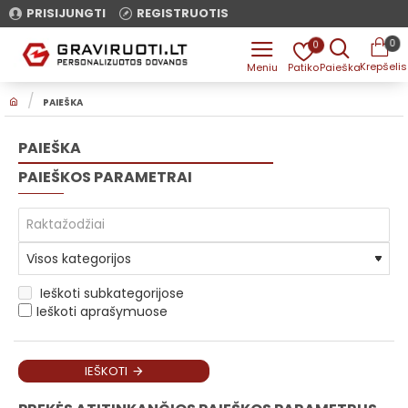
PRISIJUNGTI
REGISTRUOTIS
0
0
H
PAIEŠKA
O
M
E
PAIEŠKA
PAIEŠKOS PARAMETRAI
Ieškoti subkategorijose
Ieškoti aprašymuose
IEŠKOTI