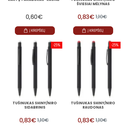
ŠVIESIAI MĖLYNAS
0,60€
0,83€
1,10€
Į KREPŠELĮ
Į KREPŠELĮ
-25%
-25%
TUŠINUKAS SHINY/NIRO
TUŠINUKAS SHINY/NIRO
SIDABRINIS
RAUDONAS
0,83€
0,83€
1,10€
1,10€