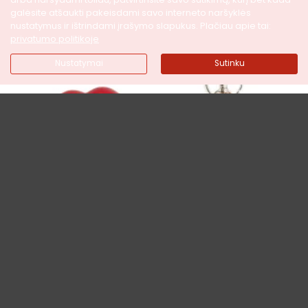
galėsite atšaukti pakeisdami savo interneto naršyklės
nustatymus ir ištrindami įrašymo slapukus. Plačiau apie tai:
Į KREPŠELĮ
Į KREPŠELĮ
privatumo politikoje
Nustatymai
Sutinku
GERTUVĖ "BABOS
DIRBTINĖS ODOS OVALUS
VALERIJONAI"
RAKTŲ PAKABUKAS
20,99€
0,99€
Į KREPŠELĮ
Į KREPŠELĮ