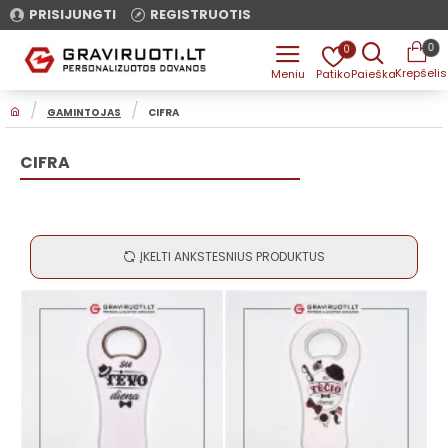
PRISIJUNGTI
REGISTRUOTIS
0
0
H
GAMINTOJAS
CIFRA
O
M
E
CIFRA
ĮKELTI ANKSTESNIUS PRODUKTUS