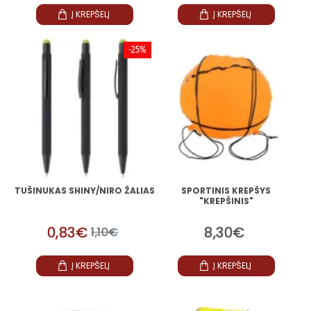
Į KREPŠELĮ
Į KREPŠELĮ
-25%
TUŠINUKAS SHINY/NIRO ŽALIAS
SPORTINIS KREPŠYS
"KREPŠINIS"
0,83€
8,30€
1,10€
Į KREPŠELĮ
Į KREPŠELĮ