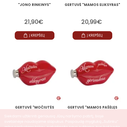
"JONO RINKINYS"
GERTUVĖ "MAMOS ELIKSYRAS"
21,90€
20,99€
Į KREPŠELĮ
Į KREPŠELĮ
GERTUVĖ "MOČIUTĖS
GERTUVĖ "MAMOS PAŠĖLĘS
ELIKSYRAS"
GĖRIMUKAS"
Siekdami užtikrinti geriausią Jūsų naršymo patirtį, šioje
svetainėje naudojame slapukus. Paspaudę mygtuką „Sutinku“
20,99€
20,99€
arba naršydami toliau, patvirtinsite savo sutikimą, kurį bet kada