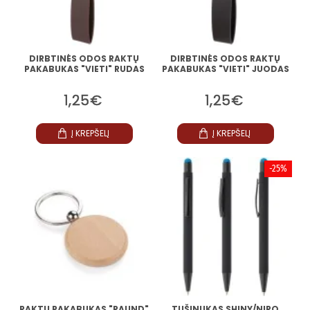
DIRBTINĖS ODOS RAKTŲ
DIRBTINĖS ODOS RAKTŲ
PAKABUKAS "VIETI" RUDAS
PAKABUKAS "VIETI" JUODAS
1,25€
1,25€
Į KREPŠELĮ
Į KREPŠELĮ
-25%
RAKTŲ PAKABUKAS "RAUND"
TUŠINUKAS SHINY/NIRO