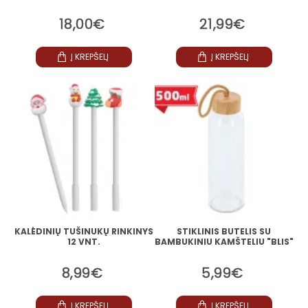
18,00€
21,99€
Į KREPŠELĮ
Į KREPŠELĮ
KALĖDINIŲ TUŠINUKŲ RINKINYS
STIKLINIS BUTELIS SU
12 VNT.
BAMBUKINIU KAMŠTELIU "BLIS"
8,99€
5,99€
Į KREPŠELĮ
Į KREPŠELĮ