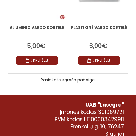
ALIUMINIO VARDO KORTELĖ
PLASTIKINĖ VARDO KORTELĖ
5,00€
6,00€
Į KREPŠELĮ
Į KREPŠELĮ
Pasiekėte sąrašo pabaigą.
UAB "Lasegra"
Įmonės kodas 301069721
PVM kodas LT100003429911
Frenkelių g. 10, 76247
Šiauliai