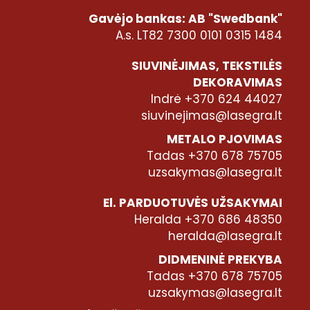
Gavėjo bankas: AB "Swedbank"
A.s. LT82 7300 0101 0315 1484
SIUVINĖJIMAS, TEKSTILĖS
DEKORAVIMAS
Indrė +370 624 44027
siuvinejimas@lasegra.lt
METALO PJOVIMAS
Tadas +370 678 75705
uzsakymas@lasegra.lt
El. PARDUOTUVĖS UŽSAKYMAI
Heralda +370 686 48350
heralda@lasegra.lt
DIDMENINĖ PREKYBA
Tadas +370 678 75705
uzsakymas@lasegra.lt