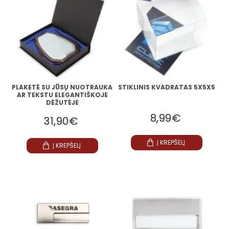
PLAKETĖ SU JŪSŲ NUOTRAUKA
STIKLINIS KVADRATAS 5X5X5
AR TEKSTU ELEGANTIŠKOJE
DĖŽUTĖJE
8,99€
31,90€
Į KREPŠELĮ
Į KREPŠELĮ