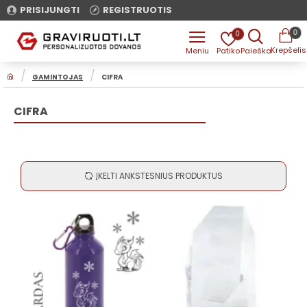
PRISIJUNGTI
REGISTRUOTIS
0
0
H
GAMINTOJAS
CIFRA
O
M
E
CIFRA
ĮKELTI ANKSTESNIUS PRODUKTUS