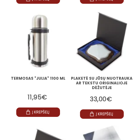
TERMOSAS "JULIA" 1100 ML
PLAKETĖ SU JŪSŲ NUOTRAUKA
AR TEKSTU ORIGINALIOJE
DĖŽUTĖJE
11,95€
33,00€
Į KREPŠELĮ
Į KREPŠELĮ